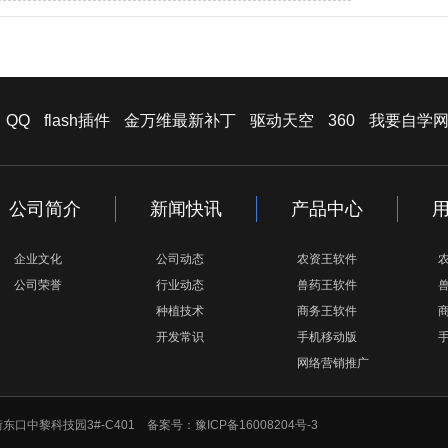
QQ
flash插件
金万维最新补丁
驱动天空
360
我要自学
公司简介
新闻快讯
产品中心
企业文化
公司动态
农资王软件
公司荣誉
行业动态
兽药王软件
种植技术
商务王软件
开发常识
手机移动版
网络营销推广
海淀区上地三街东口中黎科技园3#-C401 备案号：
豫ICP备16008204号-3