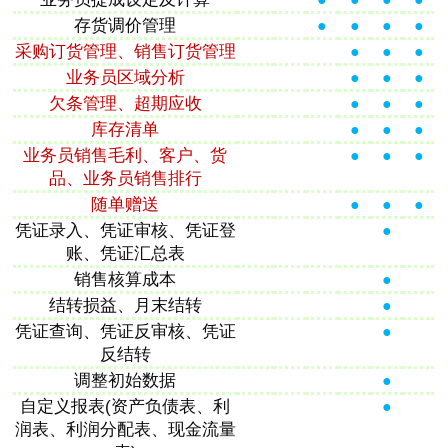
存货调价管理
●
●
●
●
采购订货管理、销售订货管理
●
●
●
业务员区域分析
●
●
●
欠条管理、超期应收
●
●
●
库存清单
●
●
●
业务员销售毛利、客户、货
●
●
●
品、业务员销售排行
随单赠送
●
●
●
凭证录入、凭证审核、凭证登
●
账、凭证汇总表
销售核算成本
●
结转损益、月末结转
●
凭证查询、凭证反审核、凭证
●
反结转
调整初始数据
●
自定义报表(资产负债表、利
●
润表、利润分配表、现金流量