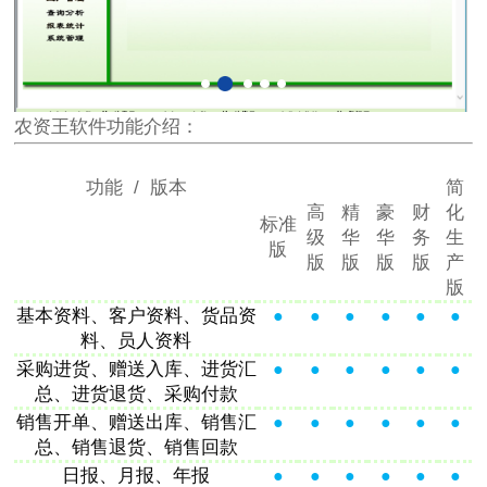
农资王软件功能介绍：
功能 / 版本
简
高
精
豪
财
化
标准
级
华
华
务
生
版
版
版
版
版
产
版
基本资料、客户资料、货品资
●
●
●
●
●
●
料、员人资料
采购进货、赠送入库、进货汇
●
●
●
●
●
●
总、进货退货、采购付款
销售开单、赠送出库、销售汇
●
●
●
●
●
●
总、销售退货、销售回款
日报、月报、年报
●
●
●
●
●
●